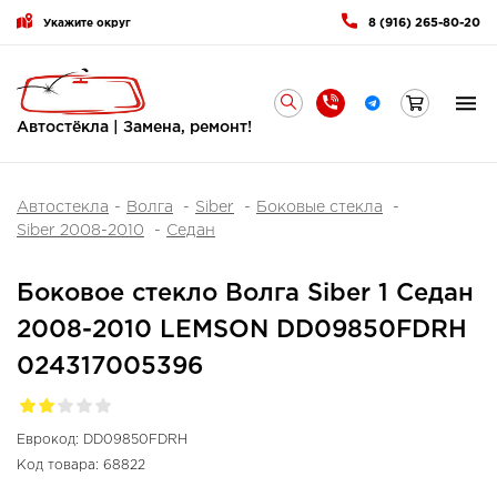
8 (916) 265-80-20
Укажите округ
Автостёкла | Замена, ремонт!
Автостекла
Волга
Siber
Боковые стекла
Siber 2008-2010
Седан
Боковое стекло Волга Siber 1 Седан
2008-2010 LEMSON DD09850FDRH
024317005396
Еврокод:
DD09850FDRH
Код товара:
68822