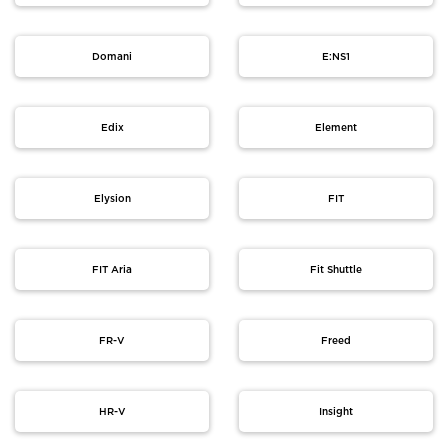
Domani
E:NS1
Edix
Element
Elysion
FIT
FIT Aria
Fit Shuttle
FR-V
Freed
HR-V
Insight